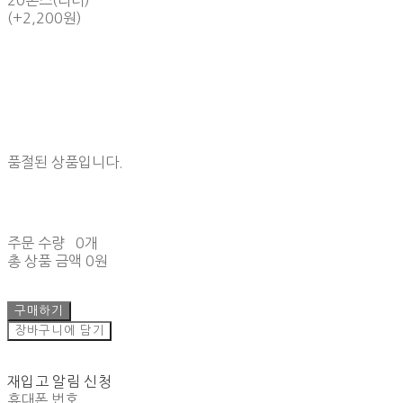
20온스(리터)
(+2,200원)
품절된 상품입니다.
주문 수량
0개
총 상품 금액
0원
구매하기
장바구니에 담기
재입고 알림 신청
휴대폰 번호